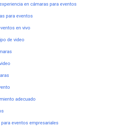
 experiencia en cámaras para eventos
ras para eventos
eventos en vivo
ipo de video
ámaras
video
maras
vento
amiento adecuado
os
 para eventos empresariales