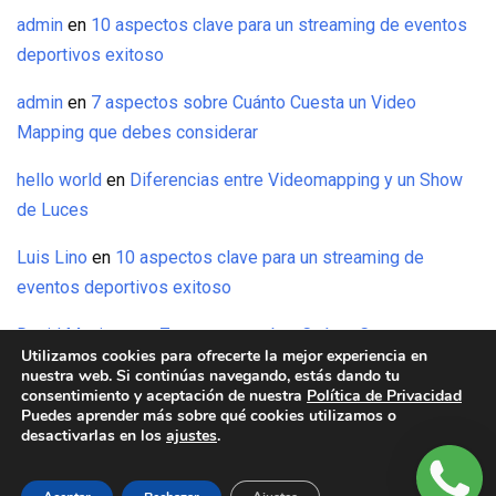
admin
en
10 aspectos clave para un streaming de eventos
deportivos exitoso
admin
en
7 aspectos sobre Cuánto Cuesta un Video
Mapping que debes considerar
hello world
en
Diferencias entre Videomapping y un Show
de Luces
Luis Lino
en
10 aspectos clave para un streaming de
eventos deportivos exitoso
David Maxinez
en
7 aspectos sobre Cuánto Cuesta un
Utilizamos cookies para ofrecerte la mejor experiencia en
Video Mapping que debes considerar
nuestra web. Si continúas navegando, estás dando tu
consentimiento y aceptación de nuestra
Política de Privacidad
Puedes aprender más sobre qué cookies utilizamos o
desactivarlas en los
ajustes
.