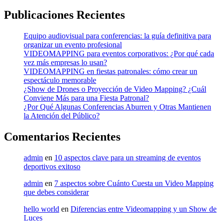
Publicaciones Recientes
Equipo audiovisual para conferencias: la guía definitiva para
organizar un evento profesional
VIDEOMAPPING para eventos corporativos: ¿Por qué cada
vez más empresas lo usan?
VIDEOMAPPING en fiestas patronales: cómo crear un
espectáculo memorable
¿Show de Drones o Proyección de Video Mapping? ¿Cuál
Conviene Más para una Fiesta Patronal?
¿Por Qué Algunas Conferencias Aburren y Otras Mantienen
la Atención del Público?
Comentarios Recientes
admin
en
10 aspectos clave para un streaming de eventos
deportivos exitoso
admin
en
7 aspectos sobre Cuánto Cuesta un Video Mapping
que debes considerar
hello world
en
Diferencias entre Videomapping y un Show de
Luces