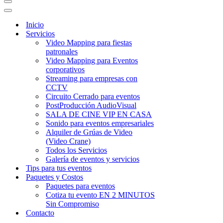
Menú
de
Menú
navegación
de
Inicio
navegación
Servicios
Video Mapping para fiestas
patronales
Video Mapping para Eventos
corporativos
Streaming para empresas con
CCTV
Circuito Cerrado para eventos
PostProducción AudioVisual
SALA DE CINE VIP EN CASA
Sonido para eventos empresariales
Alquiler de Grúas de Video
(Video Crane)
Todos los Servicios
Galería de eventos y servicios
Tips para tus eventos
Paquetes y Costos
Paquetes para eventos
Cotiza tu evento EN 2 MINUTOS
Sin Compromiso
Contacto