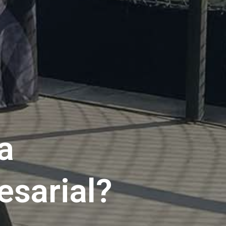
a
sarial?