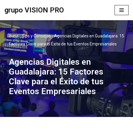
grupo VISION PRO
Saltar
al
contenido
Inicio
-
Tips y Consejos
-
Agencias Digitales en Guadalajara: 15
Factores Clave para el Éxito de tus Eventos Empresariales
Agencias Digitales en
Guadalajara: 15 Factores
Clave para el Éxito de tus
Eventos Empresariales