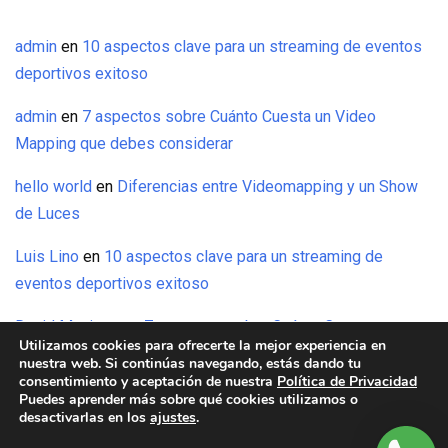
admin
en
10 aspectos clave para un streaming de eventos
deportivos exitoso
admin
en
7 aspectos sobre Cuánto Cuesta un Video
Mapping que debes considerar
hello world
en
Diferencias entre Videomapping y un Show
de Luces
Luis Lino
en
10 aspectos clave para un streaming de
eventos deportivos exitoso
David Maxinez
en
7 aspectos sobre Cuánto Cuesta un
Utilizamos cookies para ofrecerte la mejor experiencia en
Video Mapping que debes considerar
nuestra web. Si continúas navegando, estás dando tu
consentimiento y aceptación de nuestra
Política de Privacidad
Puedes aprender más sobre qué cookies utilizamos o
desactivarlas en los
ajustes
.